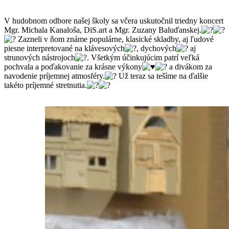
V hudobnom odbore našej školy sa včera uskutočnil triedny koncert
Mgr. Michala Kanaloša, DiS.art a Mgr. Zuzany Baluďanskej.
Zazneli v ňom známe populárne, klasické skladby, aj ľudové
piesne interpretované na klávesových
, dychových
aj
strunových nástrojoch
. Všetkým účinkujúcim patrí veľká
pochvala a poďakovanie za krásne výkony
a divákom za
navodenie príjemnej atmosféry.
Už teraz sa tešíme na ďalšie
takéto príjemné stretnutia.