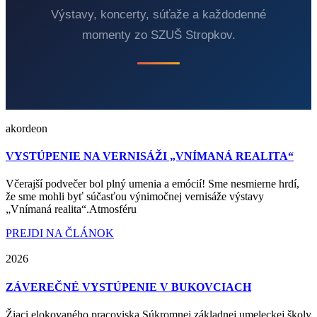
Výstavy, koncerty, súťaže a každodenné
momenty zo SZUŠ Stropkov.
akordeon
VYSTÚPENIE NA VERNISÁŽI „VNÍMANÁ REALITA“
Včerajší podvečer bol plný umenia a emócií! Sme nesmierne hrdí,
že sme mohli byť súčasťou výnimočnej vernisáže výstavy
„Vnímaná realita“.Atmosféru
PREJDI NA ČLÁNOK
2026
ZÁVEREČNÉ VYSTÚPENIE V BUKOVCIACH
Žiaci elokovaného pracoviska Súkromnej základnej umeleckej školy