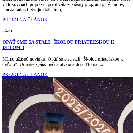
v Bukovciach pripravili pre divákov krásny program plný hudby,
tancaa radosti. Svojím talentom,
PREJDI NA ČLÁNOK
2026
OPÄŤ SME SA STALI „ŠKOLOU PRIATEĽSKOU K
DEŤOM“!
Máme úžasnú novinku! Opäť sme sa stali „Školou priateľskou k
deťom“! Umenie spája, lieči a otvára srdcia. No na to,
PREJDI NA ČLÁNOK