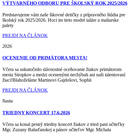
VÝTVARNÉHO ODBORU PRE ŠKOLSKÝ ROK 2025/2026
Predstavujeme vám naše šikovné detičky z prípravného štúdia pre
školský rok 2025/2026. Hoci im tieto modré taláre a maliarske
palety
PREJDI NA ČLÁNOK
2026
OCENENIE OD PRIMÁTORA MESTA!
Včera sa uskutočnilo slávnostné oceňovanie žiakov primátorom
mesta Stropkov a medzi ocenenými nechýbali ani naši talentovaní
žiaci!Blahoželáme Martinovi Gajdošovi, Sophii
PREJDI NA ČLÁNOK
flauta
TRIEDNY KONCERT 17.6.2026
Včera sa konal pestrý triedny koncert žiakov z tried pani učiteľky
Mgr. Zuzany Baluďanskej a pánov učiteľov Mgr. Michala