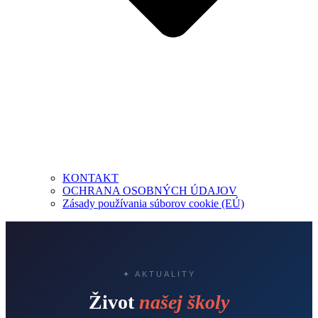
KONTAKT
OCHRANA OSOBNÝCH ÚDAJOV
Zásady používania súborov cookie (EÚ)
✦ AKTUALITY
Život
našej školy