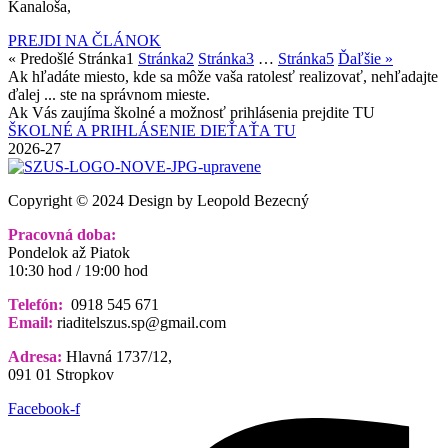
Kanaloša,
PREJDI NA ČLÁNOK
« Predošlé
Stránka
1
Stránka
2
Stránka
3
…
Stránka
5
Ďaľšie »
Ak hľadáte miesto, kde sa môže vaša ratolesť realizovať, nehľadajte
ďalej ... ste na správnom mieste.
Ak Vás zaujíma školné a možnosť prihlásenia prejdite TU
ŠKOLNÉ A PRIHLÁSENIE DIEŤAŤA TU
2026-27
Copyright © 2024 Design by Leopold Bezecný
Pracovná doba:
Pondelok až Piatok
10:30 hod / 19:00 hod
Telefón:
0918 545 671
Email:
riaditelszus.sp@gmail.com
Adresa:
Hlavná 1737/12,
091 01 Stropkov
Facebook-f