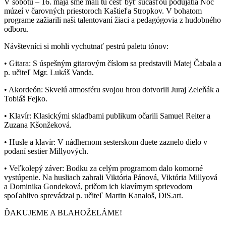
V sobotu – 16. mája sme mali tú česť byť súčasťou podujatia Noc
múzeí v čarovných priestoroch Kaštieľa Stropkov. V bohatom
programe zažiarili naši talentovaní žiaci a pedagógovia z hudobného
odboru.
Návštevníci si mohli vychutnať pestrú paletu tónov:
• Gitara: S úspešným gitarovým číslom sa predstavili Matej Čabala a
p. učiteľ Mgr. Lukáš Vanda.
• Akordeón: Skvelú atmosféru svojou hrou dotvorili Juraj Zeleňák a
Tobiáš Fejko.
• Klavír: Klasickými skladbami publikum očarili Samuel Reiter a
Zuzana Kšonžeková.
• Husle a klavír: V nádhernom sesterskom duete zaznelo dielo v
podaní sestier Millyových.
• Veľkolepý záver: Bodku za celým programom dalo komorné
vystúpenie. Na husliach zahrali Viktória Pánová, Viktória Millyová
a Dominika Gondeková, pričom ich klavírnym sprievodom
spoľahlivo sprevádzal p. učiteľ Martin Kanaloš, DiS.art.
ĎAKUJEME A BLAHOŽELÁME!