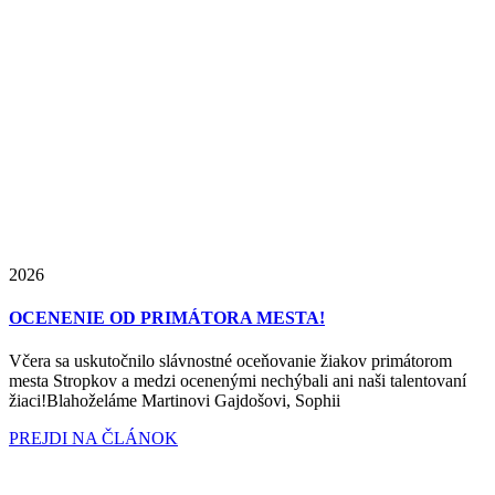
2026
OCENENIE OD PRIMÁTORA MESTA!
Včera sa uskutočnilo slávnostné oceňovanie žiakov primátorom
mesta Stropkov a medzi ocenenými nechýbali ani naši talentovaní
žiaci!Blahoželáme Martinovi Gajdošovi, Sophii
PREJDI NA ČLÁNOK