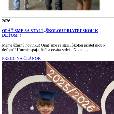
2026
OPÄŤ SME SA STALI „ŠKOLOU PRIATEĽSKOU K
DEŤOM“!
Máme úžasnú novinku! Opäť sme sa stali „Školou priateľskou k
deťom“! Umenie spája, lieči a otvára srdcia. No na to,
PREJDI NA ČLÁNOK