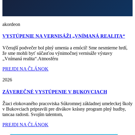
akordeon
VYSTÚPENIE NA VERNISÁŽI „VNÍMANÁ REALITA“
Včerajší podvečer bol plný umenia a emócií! Sme nesmierne hrdí,
že sme mohli byť súčasťou výnimočnej vernisáže výstavy
„Vnímaná realita“.Atmosféru
PREJDI NA ČLÁNOK
2026
ZÁVEREČNÉ VYSTÚPENIE V BUKOVCIACH
Žiaci elokovaného pracoviska Súkromnej základnej umeleckej školy
v Bukovciach pripravili pre divákov krásny program plný hudby,
tancaa radosti. Svojím talentom,
PREJDI NA ČLÁNOK