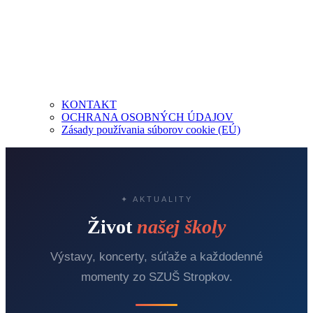
KONTAKT
OCHRANA OSOBNÝCH ÚDAJOV
Zásady používania súborov cookie (EÚ)
✦ AKTUALITY
Život
našej školy
Výstavy, koncerty, súťaže a každodenné
momenty zo SZUŠ Stropkov.