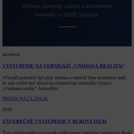
Výstavy, koncerty, súťaže a každodenné
momenty zo SZUŠ Stropkov.
akordeon
VYSTÚPENIE NA VERNISÁŽI „VNÍMANÁ REALITA“
Včerajší podvečer bol plný umenia a emócií! Sme nesmierne hrdí,
že sme mohli byť súčasťou výnimočnej vernisáže výstavy
„Vnímaná realita“.Atmosféru
PREJDI NA ČLÁNOK
2026
ZÁVEREČNÉ VYSTÚPENIE V BUKOVCIACH
Žiaci elokovaného pracoviska Súkromnej základnej umeleckej školy