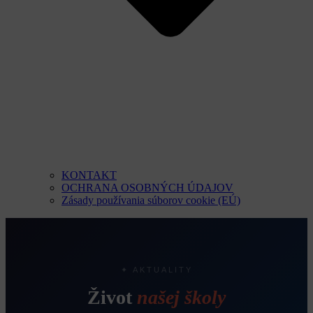
KONTAKT
OCHRANA OSOBNÝCH ÚDAJOV
Zásady používania súborov cookie (EÚ)
✦ AKTUALITY
Život
našej školy