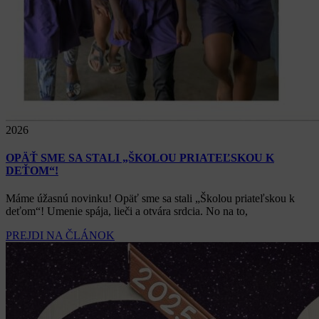
2026
OPÄŤ SME SA STALI „ŠKOLOU PRIATEĽSKOU K
DEŤOM“!
Máme úžasnú novinku! Opäť sme sa stali „Školou priateľskou k
deťom“! Umenie spája, lieči a otvára srdcia. No na to,
PREJDI NA ČLÁNOK