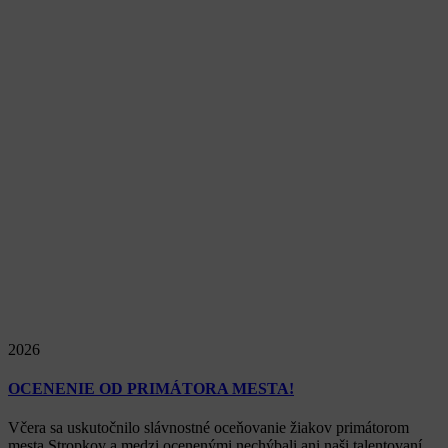
2026
OCENENIE OD PRIMÁTORA MESTA!
Včera sa uskutočnilo slávnostné oceňovanie žiakov primátorom
mesta Stropkov a medzi ocenenými nechýbali ani naši talentovaní